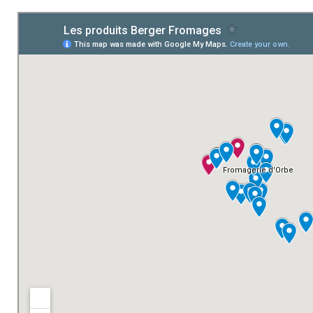
Lignerolle
La Fabrication
Les Produits
Plateaux de fromages
Le Gruyère
Le Vallgrotte
Les Pâtes molles
Les Yogourts
La Crème double
Le Beurre
Les mélanges de fondue maison