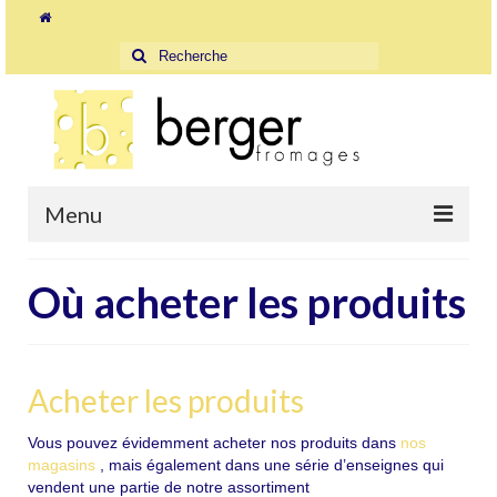
Rechercher
:
Menu
Accueil
Où acheter les produits
La Fromagerie
Les Magasins
Acheter les produits
Où acheter les produits
Vous pouvez évidemment acheter nos produits dans
nos
Orbe
magasins
, mais également dans une série d’enseignes qui
vendent une partie de notre assortiment