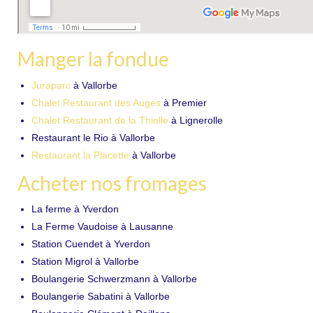
Le Lait pasteurisé
En Vrac
Manger la fondue
L’équipe
Juraparc
à Vallorbe
Contacts
Chalet Restaurant des Auges
à Premier
Chalet Restaurant de la Thiolle
à Lignerolle
Restaurant le Rio à Vallorbe
Restaurant la Placette
à Vallorbe
Acheter nos fromages
La ferme à Yverdon
La Ferme Vaudoise à Lausanne
Station Cuendet à Yverdon
Station Migrol à Vallorbe
Boulangerie Schwerzmann à Vallorbe
Boulangerie Sabatini à Vallorbe