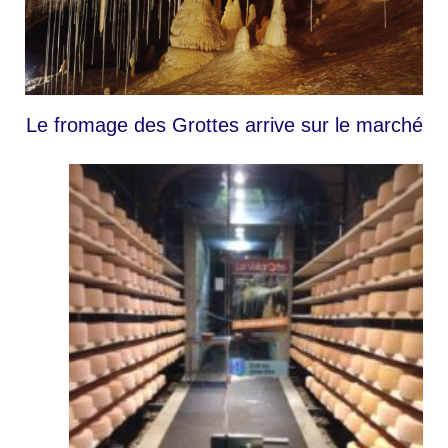
Lignerolle
La Fabrication
Les Produits
Le fromage des Grottes arrive sur le marché
Plateaux de fromages
Le Gruyère
Le Vallgrotte
Les Pâtes molles
Les Yogourts
La Crème double
Le Beurre
Les mélanges de fondue maison