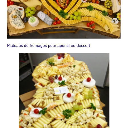
Le Lait pasteurisé
En Vrac
L’équipe
Contacts
Plateaux de fromages pour apéritif ou dessert