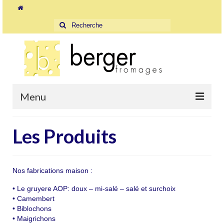
Rechercher
:
Menu
Accueil
Les Produits
La Fromagerie
Les Magasins
Nos fabrications maison :
Où acheter les produits
• Le gruyere AOP: doux – mi-salé – salé et surchoix
• Camembert
Orbe
• Biblochons
• Maigrichons