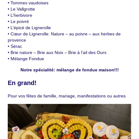
Lignerolle
• Tommes vaudoises
• Le Vallgrotte
La Fabrication
• L’herbivore
• Le poivré
Les Produits
• L’épicé de Lignerolle
• Cœur de Lignerolle: Nature – au poivre – aux herbes de
Plateaux de fromages
provence
• Sérac
Le Gruyère
• Brie nature – Brie aux Noix – Brie à l’ail des Ours
• Mélange Fondue
Le Vallgrotte
Notre spécialité: mélange de fondue maison!!!
Les Pâtes molles
En grand!
Les Yogourts
Pour vos fêtes de famille, mariage, manifestations ou autres
La Crème double
Le Beurre
Les mélanges de fondue maison